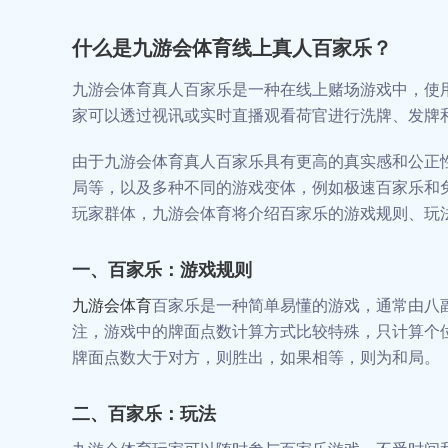
什么是九游会体育线上真人百家乐？
九游会体育真人百家乐是一种在线上赌场游戏中，使
家可以透过视讯或实时直播观看荷官进行洗牌、发牌
由于九游会体育真人百家乐具有更高的真实感和公正
局等，以及多种不同的游戏变体，例如极速百家乐和
玩家群体，九游会体育将介绍百家乐的游戏规则、玩
一、百家乐：游戏规则
九游会体育
百家乐是一种简单易懂的游戏，通常由八
注，游戏中的牌面点数计算方式比较特殊，只计算个位
牌面点数大于对方，则胜出，如果相等，则为和局。
二、百家乐：玩法