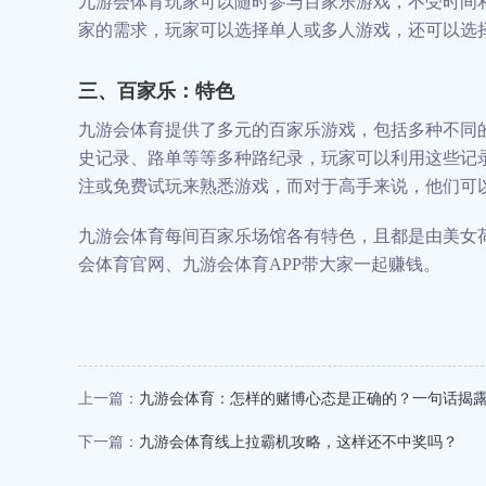
九游会体育玩家可以随时参与百家乐游戏，不受时间
家的需求，玩家可以选择单人或多人游戏，还可以选
三、百家乐：特色
九游会体育提供了多元的百家乐游戏，包括多种不同
史记录、路单等等多种路纪录，玩家可以利用这些记
注或免费试玩来熟悉游戏，而对于高手来说，他们可
九游会体育每间百家乐场馆各有特色，且都是由美女
会体育官网、九游会体育APP带大家一起赚钱。
上一篇：
九游会体育：怎样的赌博心态是正确的？一句话揭
下一篇：
九游会体育线上拉霸机攻略，这样还不中奖吗？