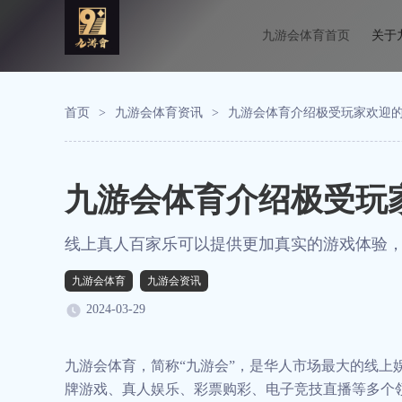
九游会体育首页
关于
首页
>
九游会体育资讯
>
九游会体育介绍极受玩家欢迎
九游会体育介绍极受玩
线上真人百家乐可以提供更加真实的游戏体验
九游会体育
九游会资讯
2024-03-29
九游会体育，简称“九游会”，是华人市场最大的线
牌游戏、真人娱乐、彩票购彩、电子竞技直播等多个